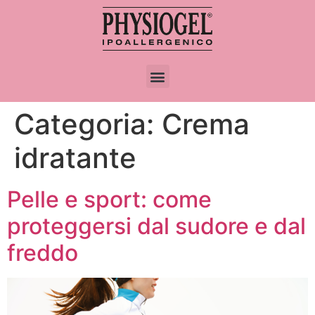
Categoria:
Crema
idratante
Pelle e sport: come
proteggersi dal sudore e dal
freddo