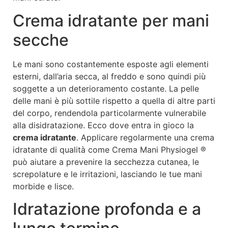
Crema idratante per mani
secche
Le mani sono costantemente esposte agli elementi
esterni, dall’aria secca, al freddo e sono quindi più
soggette a un deterioramento costante. La pelle
delle mani è più sottile rispetto a quella di altre parti
del corpo, rendendola particolarmente vulnerabile
alla disidratazione. Ecco dove entra in gioco la
crema idratante
. Applicare regolarmente una crema
idratante di qualità come Crema Mani Physiogel ®
può aiutare a prevenire la secchezza cutanea, le
screpolature e le irritazioni, lasciando le tue mani
morbide e lisce.
Idratazione profonda e a