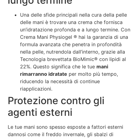
lungo termine
Una delle sfide principali nella cura della pelle
delle mani è trovare una crema che fornisca
un’idratazione profonda e a lungo termine. Con
Crema Mani Physiogel ® hai la garanzia di una
formula avanzata che penetra in profondità
nella pelle, nutrendola dall’interno, grazie alla
Tecnologia brevettata BioMimic® con lipidi al
22%. Questo significa che le tue
mani
rimarranno idratate
per molto più tempo,
riducendo la necessità di continue
riapplicazioni.
Protezione contro gli
agenti esterni
Le tue mani sono spesso esposte a fattori esterni
dannosi come il freddo invernale, gli sbalzi di