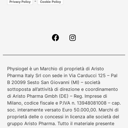
-
Privacy Policy
Cookie Policy
Physiogel è un Marchio di proprietà di Aristo
Pharma Italy Srl con sede in Via Carducci 125 – Pal
B 20099 Sesto San Giovanni (MI) – società
sottoposta all’attività di direzione e coordinamento
di Aristo Pharma Gmbh (DE) – Reg. Imprese di
Milano, codice fiscale e P.IVA n. 13948081008 – cap.
soc. interamente versato Euro 50.000,00. Marchi di
proprietà delle o concessi in licenza alle società del
gruppo Aristo Pharma. Tutto il materiale presente