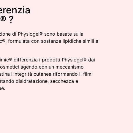
erenzia
® ?
zione di Physiogel® sono basate sulla
®, formulata con sostanze lipidiche simili a
mic® differenzia i prodotti Physiogel® dai
ocosmetici agendo con un meccanismo
istina l’integrità cutanea riformando il film
astando disidratazione, secchezza e
ee.