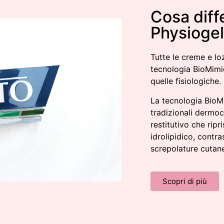
Cosa diff
Physiogel
Tutte le creme e lo
tecnologia BioMimic
quelle fisiologiche.
La tecnologia BioMi
tradizionali derm
restitutivo che ripr
idrolipidico, contr
screpolature cutan
Scopri di più